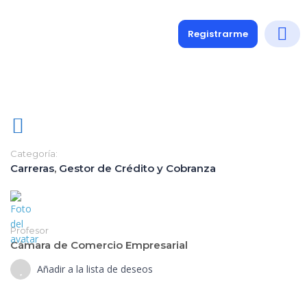
Registrarme
Diplomados
Medio y 
Soporte a
Categoría:
Carreras
,
Gestor de Crédito y Cobranza
Profesor
Cámara de Comercio Empresarial
Añadir a la lista de deseos