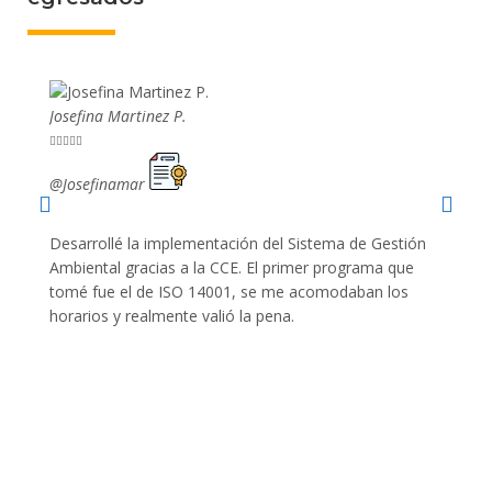
Josefina Martinez P.
Mario P










@Josefinamar
@SiuM
Desarrollé la implementación del Sistema de Gestión
Lleve 
Ambiental gracias a la CCE. El primer programa que
ayudo 
tomé fue el de ISO 14001, se me acomodaban los
gano 
horarios y realmente valió la pena.