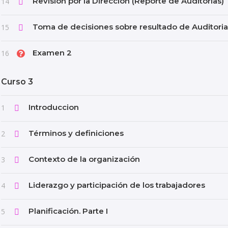
Revisión por la Dirección (Reporte de Auditorias)
14
Toma de decisiones sobre resultado de Auditoria
15
Examen 2
16
Curso 3
Introduccion
1
Términos y definiciones
2
Contexto de la organización
3
Liderazgo y participación de los trabajadores
4
Planificación. Parte I
5