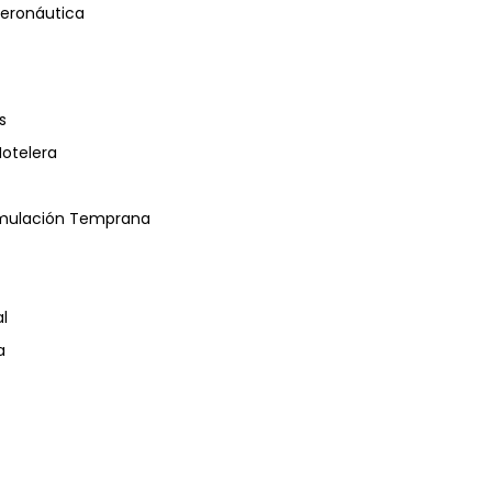
eronáutica
s
Hotelera
timulación Temprana
l
a