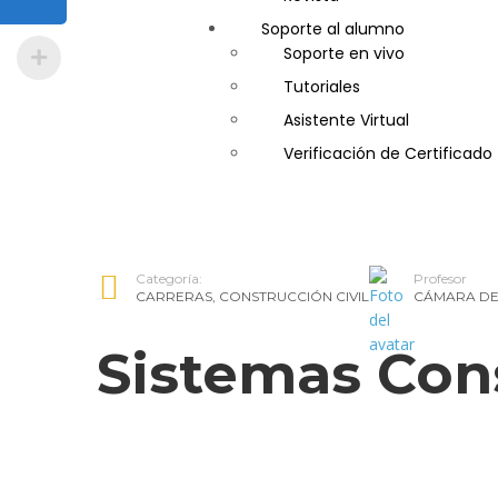
Soporte al alumno
Guía de Turismo
Soporte en vivo
Inglés Americano
Tutoriales
Marketing y Publicidad
Asistente Virtual
Medio Ambiente y Segurida
Verificación de Certificado
Plataforma Bancaria y Com
Secretaria Corporativo
Telemarketing
Ventas de Productos y Servi
Categoría:
Profesor
Visitador Médico
CARRERAS
,
CONSTRUCCIÓN CIVIL
CÁMARA DE
Sistemas Con