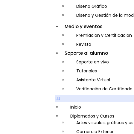
Diseño Gráfico
Diseño y Gestión de la mo
Entrenador Personal y Nutri
Medio y eventos
Gastronomía
Premiación y Certificación
Gestor de Crédito y Cobra
Revista
Guía de Turismo
Soporte al alumno
Inglés Americano
Soporte en vivo
Marketing y Publicidad
Tutoriales
Medio Ambiente y Segurida
Asistente Virtual
Plataforma Bancaria y Com
Verificación de Certificado
Secretaria Corporativo
Telemarketing
Inicio
Ventas de Productos y Servi
Diplomados y Cursos
Artes visuales, gráficas y e
Visitador Médico
Comercio Exterior