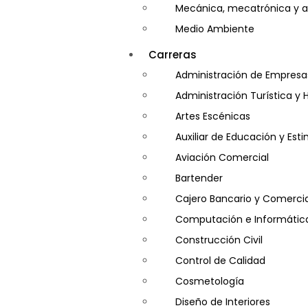
Mecánica, mecatrónica y a
Medio Ambiente
Minería e Hidrocarburos
Carreras
Salud y Psicología
Administración de Empresa
Seguridad
Administración Turística y 
Artes Escénicas
Auxiliar de Educación y Es
Aviación Comercial
Bartender
Cajero Bancario y Comercia
Computación e Informátic
Construcción Civil
Control de Calidad
Cosmetología
Diseño de Interiores