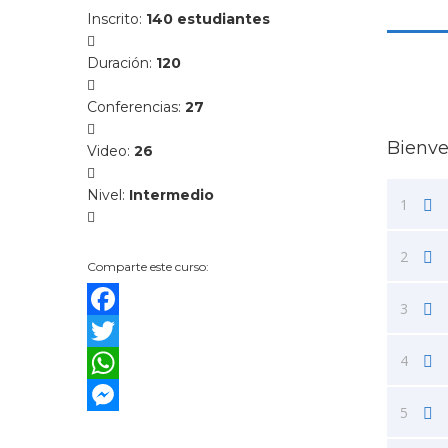
Inscrito
:
140 estudiantes
Duración
:
120
Conferencias
:
27
Bienv
Video
:
26
Nivel
:
Intermedio
1
2
Comparte este curso:
3
Facebook
4
Twitter
WhatsApp
5
Messenger