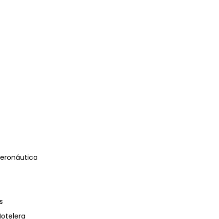
eronáutica
s
Hotelera