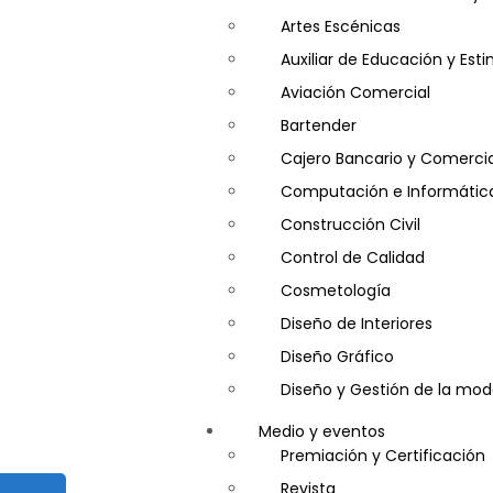
Artes Escénicas
Auxiliar de Educación y Es
Aviación Comercial
Bartender
Cajero Bancario y Comercia
Computación e Informátic
Construcción Civil
Control de Calidad
Cosmetología
Diseño de Interiores
Diseño Gráfico
Diseño y Gestión de la mo
Entrenador Personal y Nutri
Medio y eventos
Gastronomía
Premiación y Certificación
Gestor de Crédito y Cobra
Revista