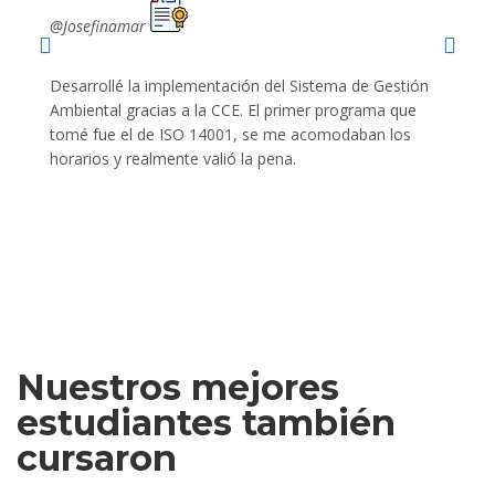
@Josefinamar
@SiuM
Desarrollé la implementación del Sistema de Gestión
Lleve 
Ambiental gracias a la CCE. El primer programa que
ayudo 
tomé fue el de ISO 14001, se me acomodaban los
gano 
horarios y realmente valió la pena.
Nuestros mejores
estudiantes también
cursaron