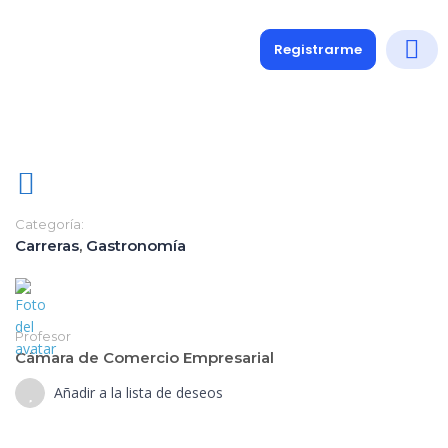
Registrarme
Diplomados
Medio y 
Soporte a
Categoría:
Carreras
,
Gastronomía
Profesor
Cámara de Comercio Empresarial
Añadir a la lista de deseos