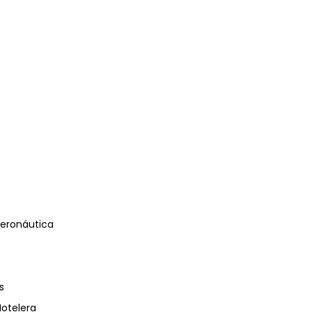
eronáutica
s
Hotelera