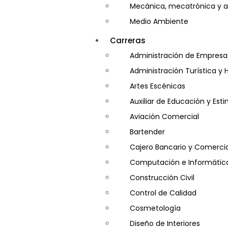
Mecánica, mecatrónica y a
Medio Ambiente
Minería e Hidrocarburos
Carreras
Salud y Psicología
Administración de Empresa
Seguridad
Administración Turística y 
Artes Escénicas
Auxiliar de Educación y Es
Aviación Comercial
Bartender
Cajero Bancario y Comercia
Computación e Informátic
Construcción Civil
Control de Calidad
Cosmetología
Diseño de Interiores