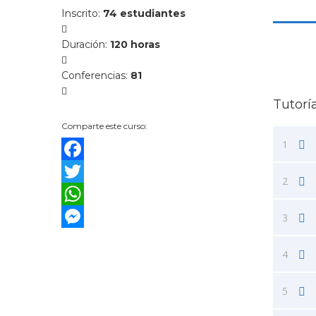
Inscrito
:
74 estudiantes
Duración
:
120 horas
Conferencias
:
81
Tutorí
Comparte este curso:
1
Facebook
2
Twitter
WhatsApp
3
Messenger
4
5