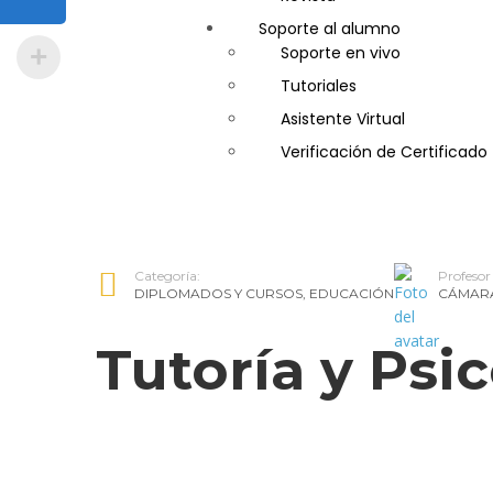
Soporte al alumno
Guía de Turismo
Soporte en vivo
Inglés Americano
Tutoriales
Marketing y Publicidad
Asistente Virtual
Medio Ambiente y Segurida
Verificación de Certificado
Plataforma Bancaria y Com
Secretaria Corporativo
Telemarketing
Ventas de Productos y Servi
Categoría:
Profesor
Visitador Médico
DIPLOMADOS Y CURSOS
,
EDUCACIÓN
CÁMARA
Tutoría y Psi