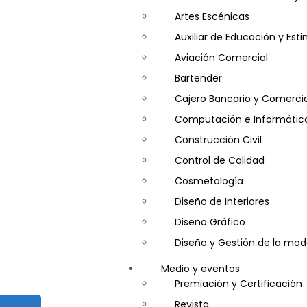
Artes Escénicas
Auxiliar de Educación y Es
Aviación Comercial
Bartender
Cajero Bancario y Comercia
Computación e Informátic
Construcción Civil
Control de Calidad
Cosmetología
Diseño de Interiores
Diseño Gráfico
Diseño y Gestión de la mo
Entrenador Personal y Nutri
Medio y eventos
Gastronomía
Premiación y Certificación
Gestor de Crédito y Cobra
Revista