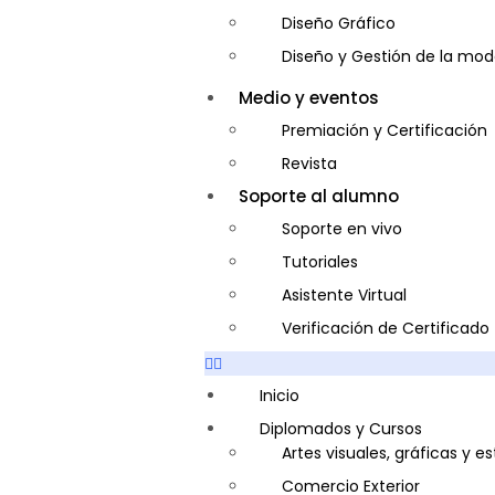
Diseño Gráfico
Diseño y Gestión de la mo
Entrenador Personal y Nutri
Medio y eventos
Gastronomía
Premiación y Certificación
Gestor de Crédito y Cobra
Revista
Guía de Turismo
Soporte al alumno
Inglés Americano
Soporte en vivo
Marketing y Publicidad
Tutoriales
Medio Ambiente y Segurida
Asistente Virtual
Plataforma Bancaria y Com
Verificación de Certificado
Secretaria Corporativo
Telemarketing
Inicio
Ventas de Productos y Servi
Diplomados y Cursos
Artes visuales, gráficas y e
Visitador Médico
Comercio Exterior