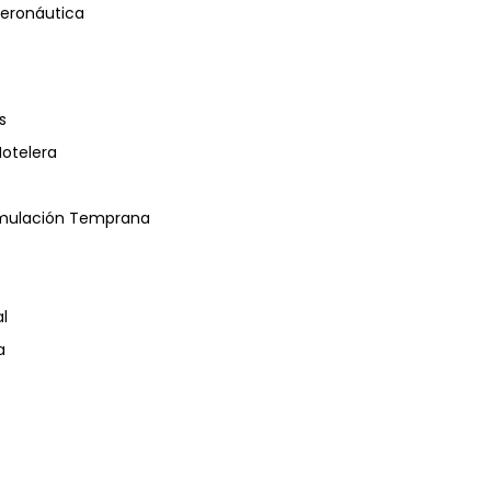
eronáutica
s
Hotelera
timulación Temprana
l
a