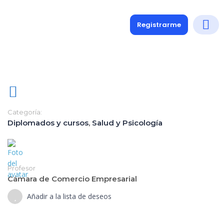
Registrarme
Diplomados
Medio y 
Soporte a
Categoría:
Diplomados y cursos
,
Salud y Psicología
Profesor
Cámara de Comercio Empresarial
Añadir a la lista de deseos