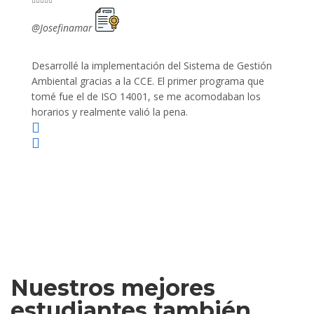










@Josefinamar
@SiuM
Desarrollé la implementación del Sistema de Gestión
Lleve 
Ambiental gracias a la CCE. El primer programa que
ayudo 
tomé fue el de ISO 14001, se me acomodaban los
gano 
horarios y realmente valió la pena.
Nuestros mejores
estudiantes también