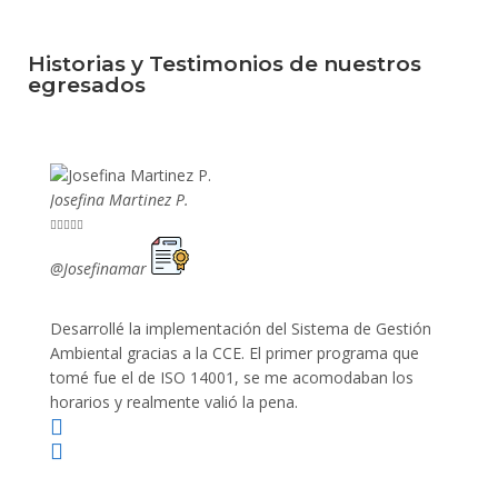
Historias y Testimonios de nuestros
egresados
Josefina Martinez P.
Mario P










@Josefinamar
@SiuM
Desarrollé la implementación del Sistema de Gestión
Lleve 
Ambiental gracias a la CCE. El primer programa que
ayudo 
tomé fue el de ISO 14001, se me acomodaban los
gano 
horarios y realmente valió la pena.