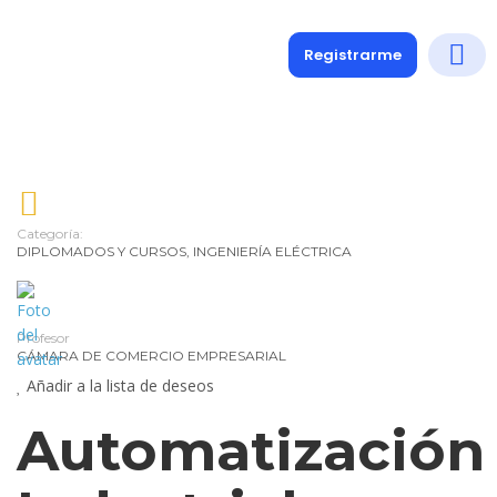
Registrarme
Diplomados
Medio y 
Soporte a
Categoría:
DIPLOMADOS Y CURSOS
,
INGENIERÍA ELÉCTRICA
Profesor
CÁMARA DE COMERCIO EMPRESARIAL
Añadir a la lista de deseos
Automatización