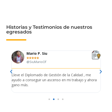
Historias y Testimonios de nuestros
egresados
Mario P. Siu





@SiuMarioOf
tión
Lleve el Diplomado de Gestión de la Calidad , me
Me es
ue
ayudo a conseguir un ascenso en mi trabajo y ahora
empr
s
gano más.
admin