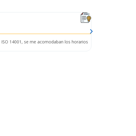
Mario P. Siu





@SiuMarioOf
de ISO 14001, se me acomodaban los horarios
Lleve el Diplomado de