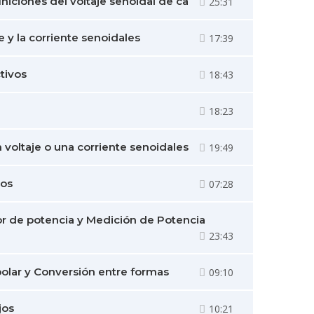
iniciones del voltaje senoidal de ca
25:31
e y la corriente senoidales
17:39
tivos
18:43
18:23
 voltaje o una corriente senoidales
19:49
cos
07:28
tor de potencia y Medición de Potencia
23:43
olar y Conversión entre formas
09:10
jos
10:21