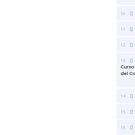
10
11
12
13
Curso 
del C
14
15
16