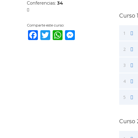
Conferencias
:
34
Curso 
Comparte este curso:
Facebook
Twitter
WhatsApp
Messenger
1
2
3
4
5
Curso 