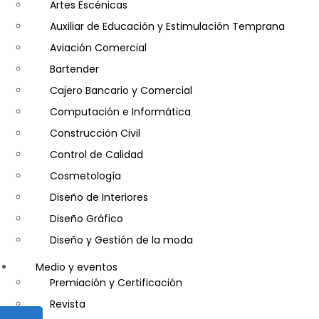
Artes Escénicas
Auxiliar de Educación y Estimulación Temprana
Aviación Comercial
Bartender
Cajero Bancario y Comercial
Computación e Informática
Construcción Civil
Control de Calidad
Cosmetología
Diseño de Interiores
Diseño Gráfico
Diseño y Gestión de la moda
Entrenador Personal y Nutrición Deportiva- Personal Tr
Medio y eventos
Gastronomía
Premiación y Certificación
Gestor de Crédito y Cobranza
Revista