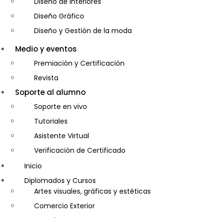
Diseño de Interiores
Diseño Gráfico
Diseño y Gestión de la moda
Entrenador Personal y Nutrición Deportiva- Personal Tr
Medio y eventos
Gastronomía
Premiación y Certificación
Gestor de Crédito y Cobranza
Revista
Guía de Turismo
Soporte al alumno
Inglés Americano
Soporte en vivo
Marketing y Publicidad
Tutoriales
Medio Ambiente y Seguridad
Asistente Virtual
Plataforma Bancaria y Comercial
Verificación de Certificado
Secretaria Corporativo
Inicio
Telemarketing
Diplomados y Cursos
Ventas de Productos y Servicios Financieros
Artes visuales, gráficas y estéticas
Visitador Médico
Comercio Exterior