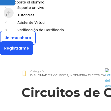
Soporte al alumno
Guía de Turismo
Soporte en vivo
Inglés Americano
Tutoriales
Marketing y Publicidad
Asistente Virtual
Medio Ambiente y Seguridad
Verificación de Certificado
Plataforma Bancaria y Comercial
Unirme ahora
Secretaria Corporativo
Telemarketing
Registrarme
Ventas de Productos y Servicios Financieros
Visitador Médico
Categoría:
DIPLOMADOS Y CURSOS
,
INGENIERÍA ELÉCTRICA
Circuitos de 