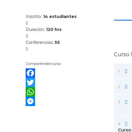
Inscrito
:
14 estudiantes
Duración
:
120 hrs
Conferencias
:
55
Curso 
Comparte este curso:
1
Facebook
2
Twitter
WhatsApp
3
Messenger
4
Curso 