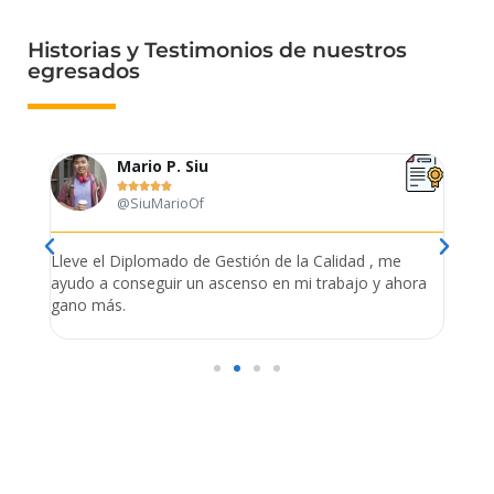
Historias y Testimonios de nuestros
egresados
Mariana Luján M.





@LuMariana
Me especialice en importaciones y abrí mi propia
Con 
ora
empresa, ahora estoy realizando el diplomado de
impl
administración espero me vaya genial.
traba
tiem