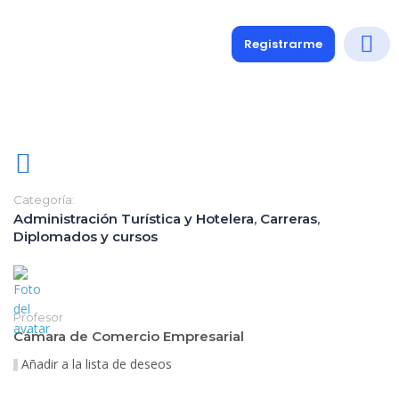
Registrarme
Diplomados
Medio y 
Soporte a
Categoría:
Administración Turística y Hotelera
,
Carreras
,
Diplomados y cursos
Profesor
Cámara de Comercio Empresarial
Añadir a la lista de deseos