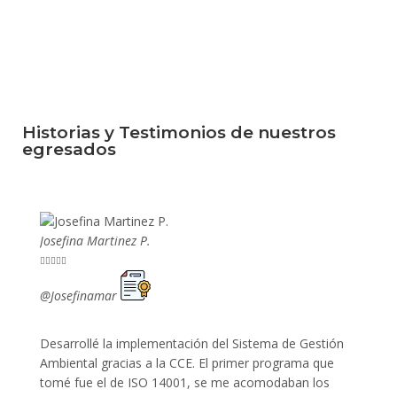
Historias y Testimonios de nuestros
egresados
Josefina Martinez P.
Mario P










@Josefinamar
@SiuM
Desarrollé la implementación del Sistema de Gestión
Lleve 
Ambiental gracias a la CCE. El primer programa que
ayudo 
tomé fue el de ISO 14001, se me acomodaban los
gano 