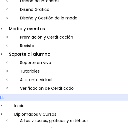
Diseño de Interiores
Diseño Gráfico
Diseño y Gestión de la moda
Entrenador Personal y Nutrición Deportiva- Personal Tr
Medio y eventos
Gastronomía
Premiación y Certificación
Gestor de Crédito y Cobranza
Revista
Guía de Turismo
Soporte al alumno
Inglés Americano
Soporte en vivo
Marketing y Publicidad
Tutoriales
Medio Ambiente y Seguridad
Asistente Virtual
Plataforma Bancaria y Comercial
Verificación de Certificado
Secretaria Corporativo
Telemarketing
Inicio
Ventas de Productos y Servicios Financieros
Diplomados y Cursos
Artes visuales, gráficas y estéticas
Visitador Médico