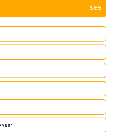
$85
ONES"