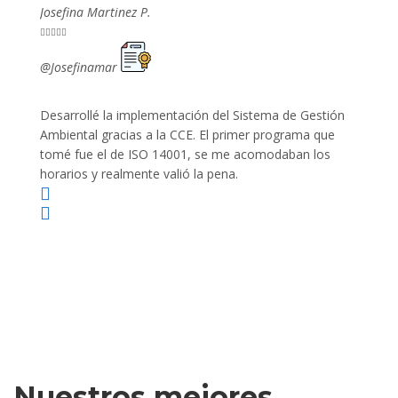
Josefina Martinez P.
Mario P










@Josefinamar
@SiuM
Desarrollé la implementación del Sistema de Gestión
Lleve 
Ambiental gracias a la CCE. El primer programa que
ayudo 
tomé fue el de ISO 14001, se me acomodaban los
gano 
horarios y realmente valió la pena.
Nuestros mejores