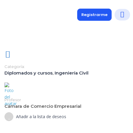
Registrarme
Diplomados
Medio y 
Soporte a
Categoría:
Diplomados y cursos
,
Ingeniería Civil
Profesor
Cámara de Comercio Empresarial
Añadir a la lista de deseos