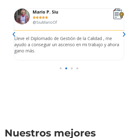
Mario P. Siu





@SiuMarioOf
tión
Lleve el Diplomado de Gestión de la Calidad , me
Me es
ue
ayudo a conseguir un ascenso en mi trabajo y ahora
empr
s
gano más.
admin
Nuestros mejores