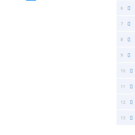
Messenger
6
7
8
9
10
11
12
13