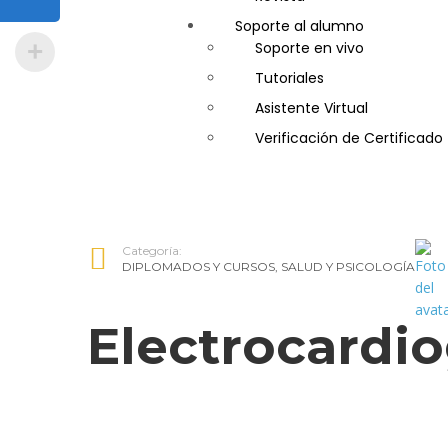
Soporte al alumno
Guía de Turismo
Soporte en vivo
Inglés Americano
Tutoriales
Marketing y Publicidad
Asistente Virtual
Medio Ambiente y Segurida
Verificación de Certificado
Plataforma Bancaria y Com
Secretaria Corporativo
Telemarketing
Ventas de Productos y Servi
Categoría:
Visitador Médico
DIPLOMADOS Y CURSOS
,
SALUD Y PSICOLOGÍA
Electrocardio