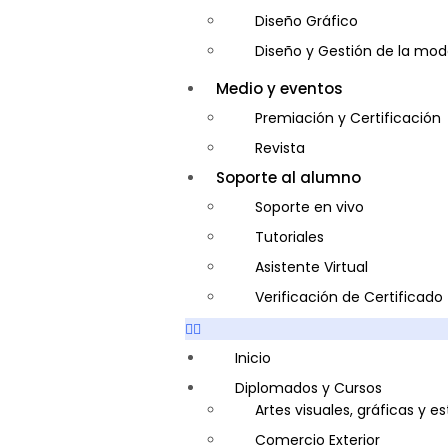
Diseño Gráfico
Diseño y Gestión de la mo
Entrenador Personal y Nutri
Medio y eventos
Gastronomía
Premiación y Certificación
Gestor de Crédito y Cobra
Revista
Guía de Turismo
Soporte al alumno
Inglés Americano
Soporte en vivo
Marketing y Publicidad
Tutoriales
Medio Ambiente y Segurida
Asistente Virtual
Plataforma Bancaria y Com
Verificación de Certificado
Secretaria Corporativo
Telemarketing
Inicio
Ventas de Productos y Servi
Diplomados y Cursos
Artes visuales, gráficas y e
Visitador Médico
Comercio Exterior