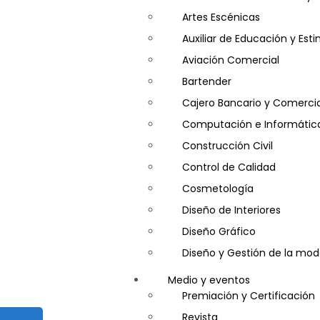
Artes Escénicas
Auxiliar de Educación y Es
Aviación Comercial
Bartender
Cajero Bancario y Comercia
Computación e Informátic
Construcción Civil
Control de Calidad
Cosmetología
Diseño de Interiores
Diseño Gráfico
Diseño y Gestión de la mo
Entrenador Personal y Nutri
Medio y eventos
Gastronomía
Premiación y Certificación
Gestor de Crédito y Cobra
Revista