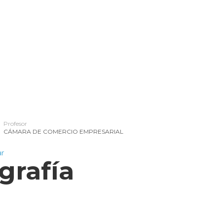
d
ercial
cios Financieros
Profesor
CÁMARA DE COMERCIO EMPRESARIAL
grafía