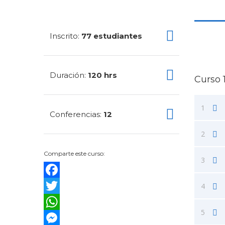
Inscrito
77 estudiantes
:
Duración
120 hrs
:
Curso 
1
Conferencias
12
:
2
Comparte este curso:
3
Facebook
4
Twitter
5
WhatsApp