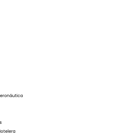
eronáutica
s
Hotelera