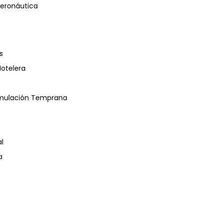
eronáutica
s
Hotelera
timulación Temprana
l
a