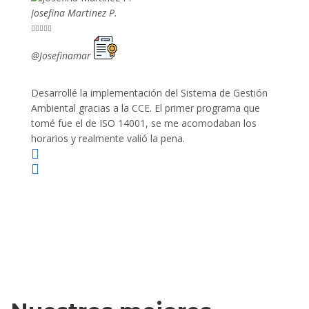
Josefina Martinez P.
Mario P










@Josefinamar
@SiuM
Desarrollé la implementación del Sistema de Gestión
Lleve 
Ambiental gracias a la CCE. El primer programa que
ayudo 
tomé fue el de ISO 14001, se me acomodaban los
gano 
horarios y realmente valió la pena.