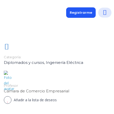
Registrarme
Diplomados
Medio y 
Soporte a
Categoría:
Diplomados y cursos
,
Ingeniería Eléctrica
Profesor
Cámara de Comercio Empresarial
Añadir a la lista de deseos