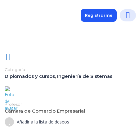
Registrarme
Diplomados
Medio y 
Soporte a
Categoría:
Diplomados y cursos
,
Ingeniería de Sistemas
Profesor
Cámara de Comercio Empresarial
Añadir a la lista de deseos