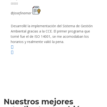










@Josefinamar
@SiuM
Desarrollé la implementación del Sistema de Gestión
Lleve 
Ambiental gracias a la CCE. El primer programa que
ayudo 
tomé fue el de ISO 14001, se me acomodaban los
gano 
horarios y realmente valió la pena.
Nuestros mejores