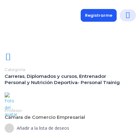
Registrarme
Diplomados
Medio y 
Soporte a
Categoría:
Carreras
,
Diplomados y cursos
,
Entrenador
Personal y Nutrición Deportiva- Personal Trainig
Profesor
Cámara de Comercio Empresarial
Añadir a la lista de deseos