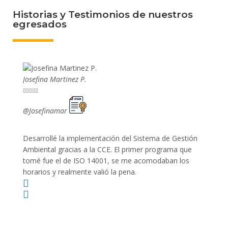
Historias y Testimonios de nuestros
egresados
Josefina Martinez P.
Mario P










@Josefinamar
@SiuM
Desarrollé la implementación del Sistema de Gestión
Lleve 
Ambiental gracias a la CCE. El primer programa que
ayudo 
tomé fue el de ISO 14001, se me acomodaban los
gano 
horarios y realmente valió la pena.