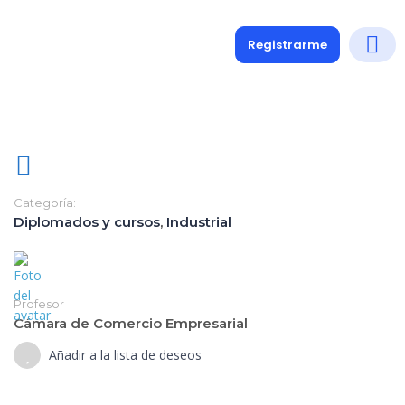
Registrarme
Diplomados
Medio y 
Soporte a
Categoría:
Diplomados y cursos
,
Industrial
Profesor
Cámara de Comercio Empresarial
Añadir a la lista de deseos