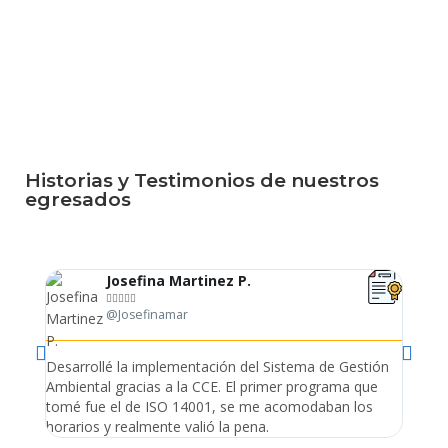
Historias y Testimonios de nuestros
egresados
Josefina Martinez P.





@Josefinamar
Desarrollé la implementación del Sistema de Gestión
Lleve 
Ambiental gracias a la CCE. El primer programa que
ayudo 
tomé fue el de ISO 14001, se me acomodaban los
gano 
horarios y realmente valió la pena.