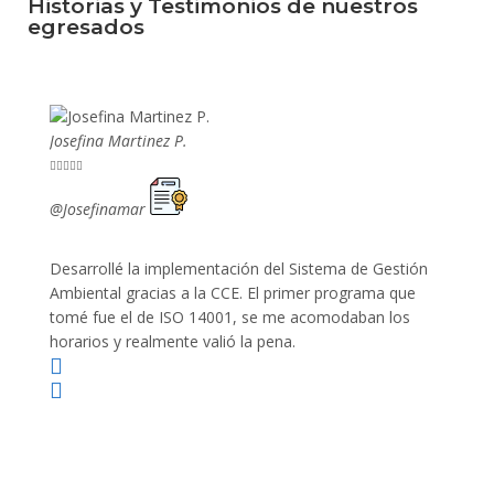
Historias y Testimonios de nuestros
egresados
Josefina Martinez P.
Mario P










@Josefinamar
@SiuM
Desarrollé la implementación del Sistema de Gestión
Lleve 
Ambiental gracias a la CCE. El primer programa que
ayudo 
tomé fue el de ISO 14001, se me acomodaban los
gano 
horarios y realmente valió la pena.