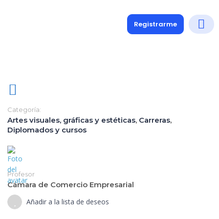
Registrarme
Diplomados
Medio y 
Soporte a
Categoría:
Artes visuales, gráficas y estéticas
,
Carreras
,
Diplomados y cursos
Profesor
Cámara de Comercio Empresarial
Añadir a la lista de deseos