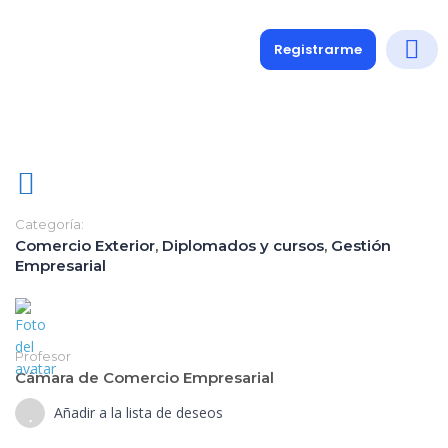
Registrarme
Diplomados
Medio y 
Soporte a
Categoría:
Comercio Exterior
,
Diplomados y cursos
,
Gestión
Empresarial
Profesor
Cámara de Comercio Empresarial
Añadir a la lista de deseos