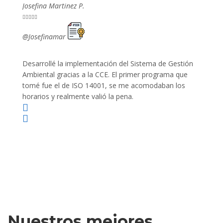
Josefina Martinez P.
Mario P










@Josefinamar
@SiuM
Desarrollé la implementación del Sistema de Gestión
Lleve 
Ambiental gracias a la CCE. El primer programa que
ayudo 
tomé fue el de ISO 14001, se me acomodaban los
gano 
horarios y realmente valió la pena.
Nuestros mejores