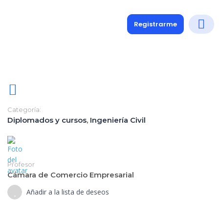
Registrarme
Diplomados
Medio y 
Soporte a
Categoría:
Diplomados y cursos
,
Ingeniería Civil
Profesor
Cámara de Comercio Empresarial
Añadir a la lista de deseos