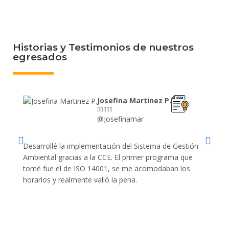
Historias y Testimonios de nuestros
egresados
Josefina Martinez P.





@Josefinamar
Desarrollé la implementación del Sistema de Gestión
Lleve 
Ambiental gracias a la CCE. El primer programa que
ayudo 
tomé fue el de ISO 14001, se me acomodaban los
gano 
horarios y realmente valió la pena.