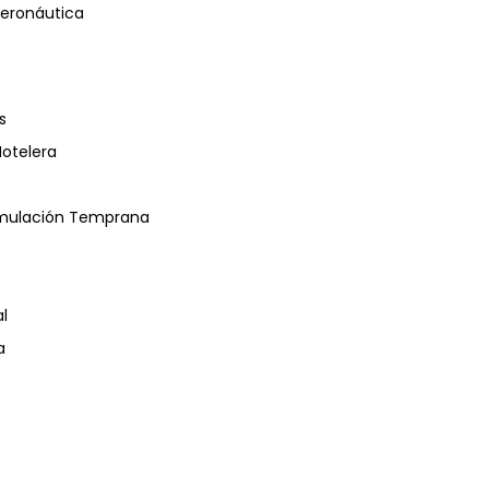
eronáutica
s
Hotelera
timulación Temprana
l
a