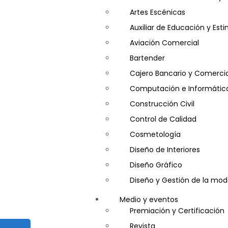
Artes Escénicas
Auxiliar de Educación y Es
Aviación Comercial
Bartender
Cajero Bancario y Comercia
Computación e Informátic
Construcción Civil
Control de Calidad
Cosmetología
Diseño de Interiores
Diseño Gráfico
Diseño y Gestión de la mo
Entrenador Personal y Nutri
Medio y eventos
Gastronomía
Premiación y Certificación
Gestor de Crédito y Cobra
Revista