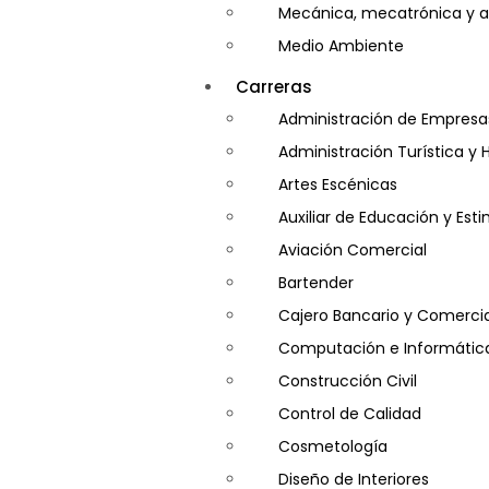
Mecánica, mecatrónica y a
Medio Ambiente
Minería e Hidrocarburos
Carreras
Salud y Psicología
Administración de Empresa
Seguridad
Administración Turística y 
Artes Escénicas
Auxiliar de Educación y Es
Aviación Comercial
Bartender
Cajero Bancario y Comercia
Computación e Informátic
Construcción Civil
Control de Calidad
Cosmetología
Diseño de Interiores