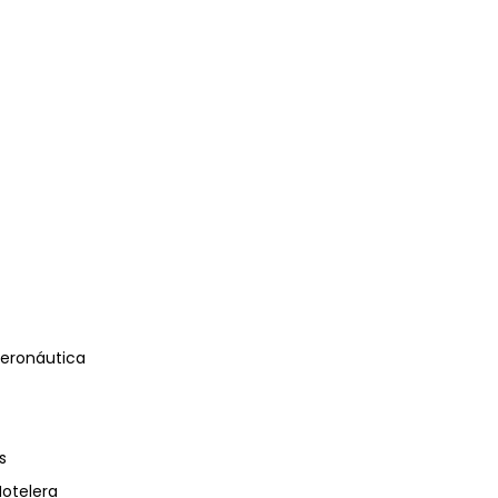
eronáutica
s
Hotelera