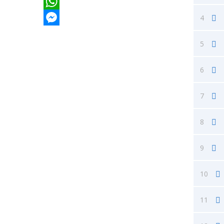
Twitter
WhatsApp
4
Messenger
5
6
7
8
9
10
11