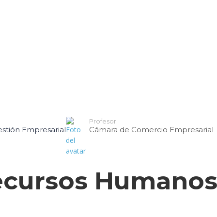
d
ercial
cios Financieros
Profesor
stión Empresarial
Cámara de Comercio Empresarial
ecursos Humano