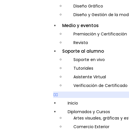
Diseño Gráfico
Diseño y Gestión de la mo
Entrenador Personal y Nutri
Medio y eventos
Gastronomía
Premiación y Certificación
Gestor de Crédito y Cobra
Revista
Guía de Turismo
Soporte al alumno
Inglés Americano
Soporte en vivo
Marketing y Publicidad
Tutoriales
Medio Ambiente y Segurida
Asistente Virtual
Plataforma Bancaria y Com
Verificación de Certificado
Secretaria Corporativo
Telemarketing
Inicio
Ventas de Productos y Servi
Diplomados y Cursos
Artes visuales, gráficas y e
Visitador Médico
Comercio Exterior