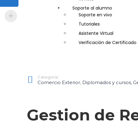
Soporte al alumno
Guía de Turismo
Soporte en vivo
Inglés Americano
Tutoriales
Marketing y Publicidad
Asistente Virtual
Medio Ambiente y Segurida
Verificación de Certificado
Plataforma Bancaria y Com
Secretaria Corporativo
Telemarketing
Ventas de Productos y Servi
Categoría:
Visitador Médico
Comercio Exterior
,
Diplomados y cursos
,
Ge
Gestion de R