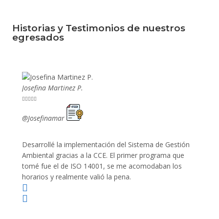
Historias y Testimonios de nuestros
egresados
Josefina Martinez P.
Mario P










@Josefinamar
@SiuM
Desarrollé la implementación del Sistema de Gestión
Lleve 
Ambiental gracias a la CCE. El primer programa que
ayudo 
tomé fue el de ISO 14001, se me acomodaban los
gano 
horarios y realmente valió la pena.