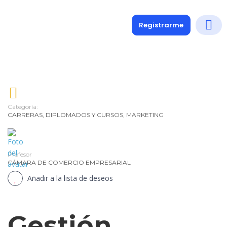
Registrarme
Diplomados
Medio y 
Soporte a
Categoría:
CARRERAS
,
DIPLOMADOS Y CURSOS
,
MARKETING
Profesor
CÁMARA DE COMERCIO EMPRESARIAL
Añadir a la lista de deseos
Gestión