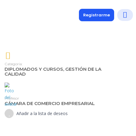
Registrarme
Diplomados
Medio y 
Soporte a
Categoría:
DIPLOMADOS Y CURSOS
,
GESTIÓN DE LA
CALIDAD
Profesor
CÁMARA DE COMERCIO EMPRESARIAL
Añadir a la lista de deseos