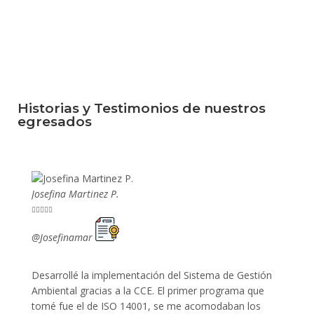
Historias y Testimonios de nuestros
egresados
Josefina Martinez P.
Mario P










@Josefinamar
@SiuM
Desarrollé la implementación del Sistema de Gestión
Lleve 
Ambiental gracias a la CCE. El primer programa que
ayudo 
tomé fue el de ISO 14001, se me acomodaban los
gano 