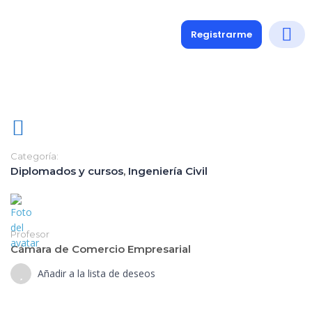
Registrarme
Diplomados
Medio y 
Soporte a
Categoría:
Diplomados y cursos
,
Ingeniería Civil
Profesor
Cámara de Comercio Empresarial
Añadir a la lista de deseos