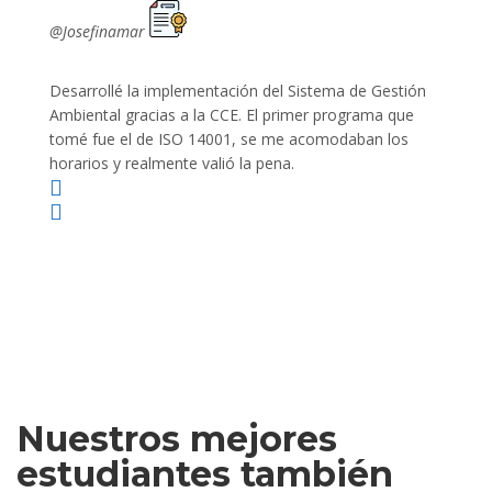
@Josefinamar
@SiuM
Desarrollé la implementación del Sistema de Gestión
Lleve 
Ambiental gracias a la CCE. El primer programa que
ayudo 
tomé fue el de ISO 14001, se me acomodaban los
gano 
horarios y realmente valió la pena.
Nuestros mejores
estudiantes también