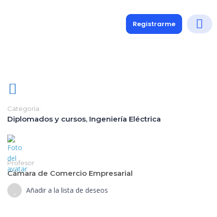
Registrarme
Diplomados
Medio y 
Soporte a
Categoría:
Diplomados y cursos
,
Ingeniería Eléctrica
Profesor
Cámara de Comercio Empresarial
Añadir a la lista de deseos