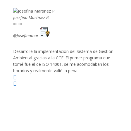
Josefina Martinez P.
Mario P










@Josefinamar
@SiuM
Desarrollé la implementación del Sistema de Gestión
Lleve 
Ambiental gracias a la CCE. El primer programa que
ayudo 
tomé fue el de ISO 14001, se me acomodaban los
gano 
horarios y realmente valió la pena.