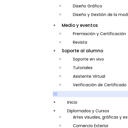
Diseño Gráfico
Diseño y Gestión de la mo
Entrenador Personal y Nutri
Medio y eventos
Gastronomía
Premiación y Certificación
Gestor de Crédito y Cobra
Revista
Guía de Turismo
Soporte al alumno
Inglés Americano
Soporte en vivo
Marketing y Publicidad
Tutoriales
Medio Ambiente y Segurida
Asistente Virtual
Plataforma Bancaria y Com
Verificación de Certificado
Secretaria Corporativo
Telemarketing
Inicio
Ventas de Productos y Servi
Diplomados y Cursos
Artes visuales, gráficas y e
Visitador Médico
Comercio Exterior