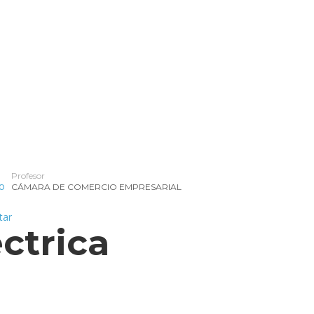
d
ercial
cios Financieros
Profesor
CÁMARA DE COMERCIO EMPRESARIAL
éctrica