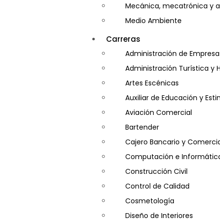
Mecánica, mecatrónica y a
Medio Ambiente
Minería e Hidrocarburos
Carreras
Salud y Psicología
Administración de Empresa
Seguridad
Administración Turística y 
Artes Escénicas
Auxiliar de Educación y Es
Aviación Comercial
Bartender
Cajero Bancario y Comercia
Computación e Informátic
Construcción Civil
Control de Calidad
Cosmetología
Diseño de Interiores