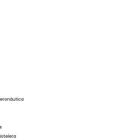
eronáutica
s
Hotelera