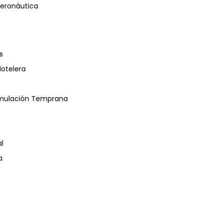
eronáutica
s
Hotelera
timulación Temprana
l
a