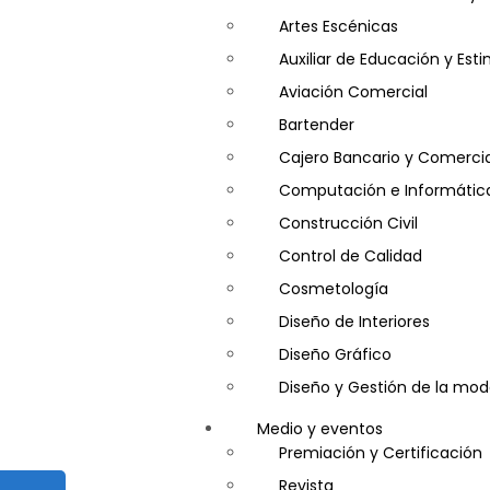
Artes Escénicas
Auxiliar de Educación y Es
Aviación Comercial
Bartender
Cajero Bancario y Comercia
Computación e Informátic
Construcción Civil
Control de Calidad
Cosmetología
Diseño de Interiores
Diseño Gráfico
Diseño y Gestión de la mo
Entrenador Personal y Nutri
Medio y eventos
Gastronomía
Premiación y Certificación
Gestor de Crédito y Cobra
Revista