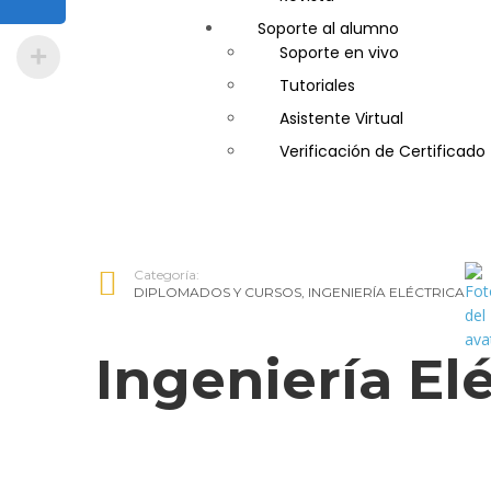
Soporte al alumno
Guía de Turismo
Soporte en vivo
Inglés Americano
Tutoriales
Marketing y Publicidad
Asistente Virtual
Medio Ambiente y Segurida
Verificación de Certificado
Plataforma Bancaria y Com
Secretaria Corporativo
Telemarketing
Ventas de Productos y Servi
Categoría:
Visitador Médico
DIPLOMADOS Y CURSOS
,
INGENIERÍA ELÉCTRICA
Ingeniería El