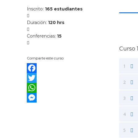
Inscrito
:
165 estudiantes
Duración
:
120 hrs
Conferencias
:
15
Curso 
Comparte este curso:
1
Facebook
2
Twitter
WhatsApp
3
Messenger
4
5