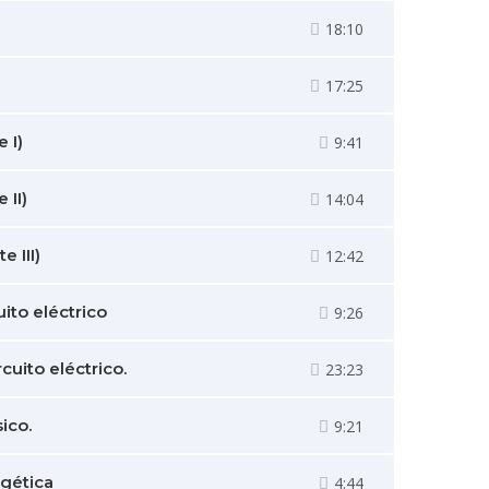
18:10
17:25
 I)
9:41
 II)
14:04
 III)
12:42
uito eléctrico
9:26
cuito eléctrico.
23:23
ico.
9:21
rgética
4:44