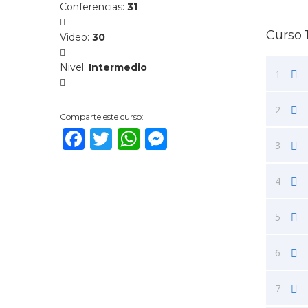
Conferencias
:
31
Curso 
Video
:
30
Nivel
:
Intermedio
1
2
Comparte este curso:
Facebook
Twitter
WhatsApp
Messenger
3
4
5
6
7