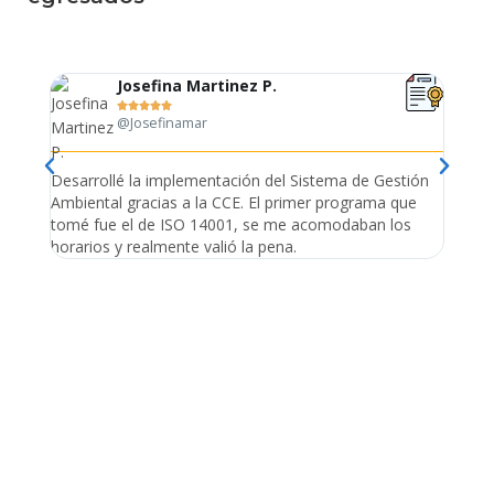
Josefina Martinez P.





@Josefinamar
Desarrollé la implementación del Sistema de Gestión
Lleve 
Ambiental gracias a la CCE. El primer programa que
ayudo 
tomé fue el de ISO 14001, se me acomodaban los
gano 
horarios y realmente valió la pena.