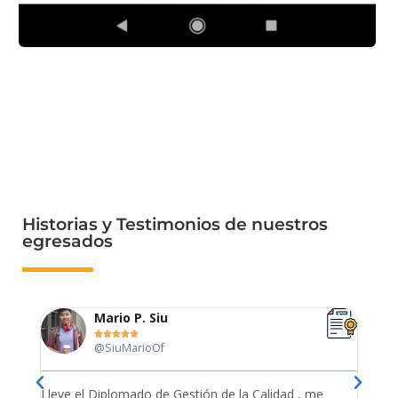
Historias y Testimonios de nuestros
egresados
Mario P. Siu





@SiuMarioOf
tión
Lleve el Diplomado de Gestión de la Calidad , me
Me es