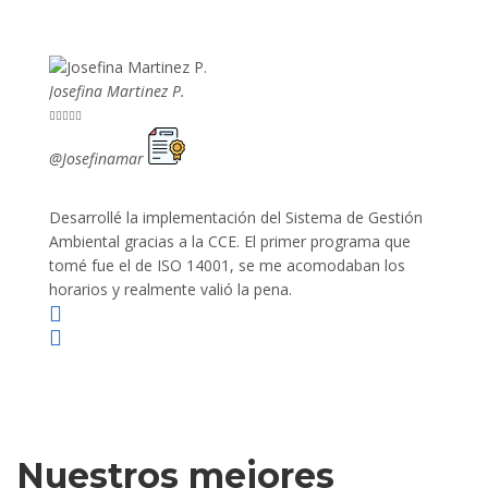
Josefina Martinez P.
Mario P










@Josefinamar
@SiuM
Desarrollé la implementación del Sistema de Gestión
Lleve 
Ambiental gracias a la CCE. El primer programa que
ayudo 
tomé fue el de ISO 14001, se me acomodaban los
gano 
horarios y realmente valió la pena.
Nuestros mejores