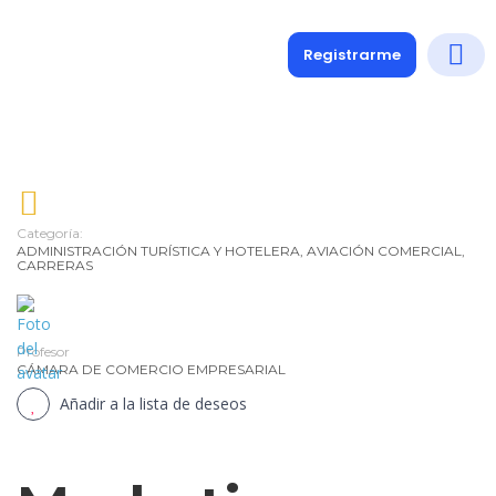
Registrarme
Diplomados
Medio y 
Soporte a
Categoría:
ADMINISTRACIÓN TURÍSTICA Y HOTELERA
,
AVIACIÓN COMERCIAL
,
CARRERAS
Profesor
CÁMARA DE COMERCIO EMPRESARIAL
Añadir a la lista de deseos