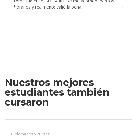
tomé fue el de ISO 14001, se me acomodaban los
gano 
horarios y realmente valió la pena.
Nuestros mejores
estudiantes también
cursaron
Diplomados y cursos