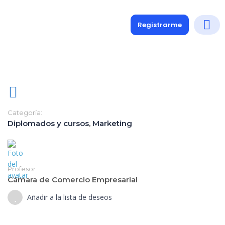
Registrarme
Diplomados
Medio y 
Soporte a
Categoría:
Diplomados y cursos
,
Marketing
Profesor
Cámara de Comercio Empresarial
Añadir a la lista de deseos