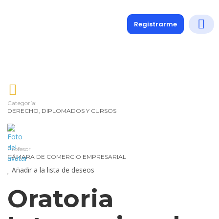
Registrarme
Diplomados
Medio y 
Soporte a
Categoría:
DERECHO
,
DIPLOMADOS Y CURSOS
Profesor
CÁMARA DE COMERCIO EMPRESARIAL
Añadir a la lista de deseos
Oratoria