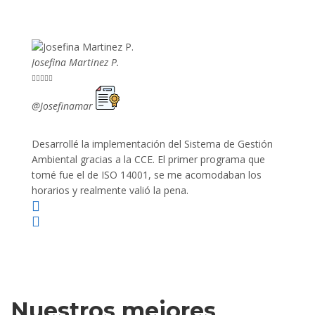
Josefina Martinez P.
Mario P










@Josefinamar
@SiuM
Desarrollé la implementación del Sistema de Gestión
Lleve 
Ambiental gracias a la CCE. El primer programa que
ayudo 
tomé fue el de ISO 14001, se me acomodaban los
gano 
horarios y realmente valió la pena.
Nuestros mejores