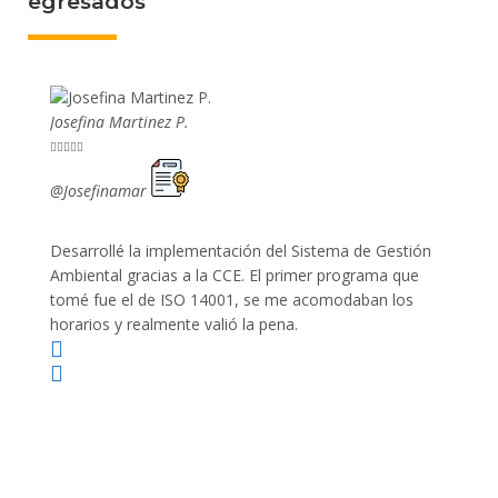
egresados
Josefina Martinez P.
Mario P










@Josefinamar
@SiuM
Desarrollé la implementación del Sistema de Gestión
Lleve 
Ambiental gracias a la CCE. El primer programa que
ayudo 
tomé fue el de ISO 14001, se me acomodaban los
gano 
horarios y realmente valió la pena.