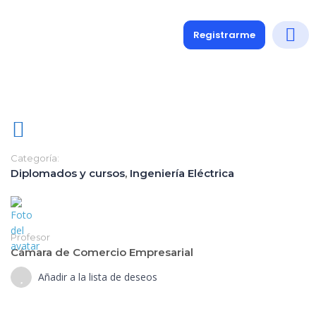
Registrarme
Diplomados
Medio y 
Soporte a
Categoría:
Diplomados y cursos
,
Ingeniería Eléctrica
Profesor
Cámara de Comercio Empresarial
Añadir a la lista de deseos