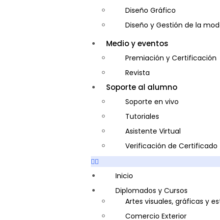
Diseño Gráfico
Diseño y Gestión de la mo
Entrenador Personal y Nutri
Medio y eventos
Gastronomía
Premiación y Certificación
Gestor de Crédito y Cobra
Revista
Guía de Turismo
Soporte al alumno
Inglés Americano
Soporte en vivo
Marketing y Publicidad
Tutoriales
Medio Ambiente y Segurida
Asistente Virtual
Plataforma Bancaria y Com
Verificación de Certificado
Secretaria Corporativo
Telemarketing
Inicio
Ventas de Productos y Servi
Diplomados y Cursos
Artes visuales, gráficas y e
Visitador Médico
Comercio Exterior