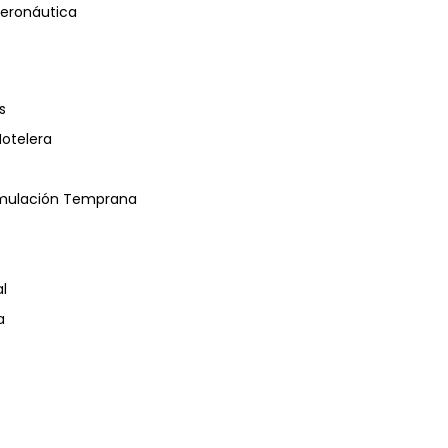
eronáutica
s
Hotelera
timulación Temprana
l
a