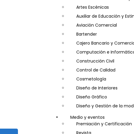
Artes Escénicas
Auxiliar de Educación y Es
Aviación Comercial
Bartender
Cajero Bancario y Comercia
Computación e Informátic
Construcción Civil
Control de Calidad
Cosmetología
Diseño de Interiores
Diseño Gráfico
Diseño y Gestión de la mo
Entrenador Personal y Nutri
Medio y eventos
Gastronomía
Premiación y Certificación
Gestor de Crédito y Cobra
Revista