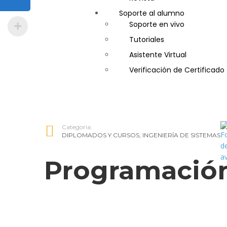
Soporte al alumno
Guía de Turismo
Soporte en vivo
Inglés Americano
Tutoriales
Marketing y Publicidad
Asistente Virtual
Medio Ambiente y Segurida
Verificación de Certificado
Plataforma Bancaria y Com
Secretaria Corporativo
Telemarketing
Ventas de Productos y Servi
Categoría:
Visitador Médico
DIPLOMADOS Y CURSOS
,
INGENIERÍA DE SISTEMAS
Programación