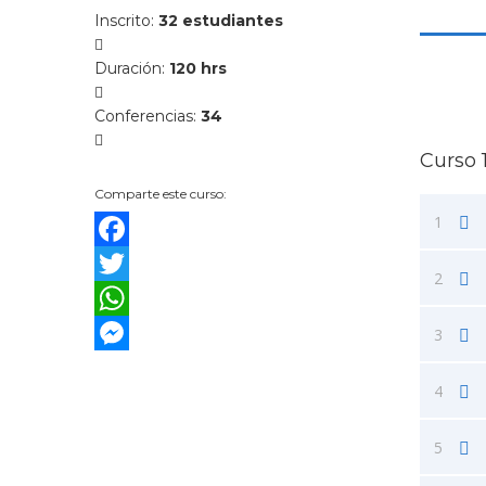
Inscrito
:
32 estudiantes
Duración
:
120 hrs
Conferencias
:
34
Curso 
Comparte este curso:
1
Facebook
2
Twitter
WhatsApp
3
Messenger
4
5