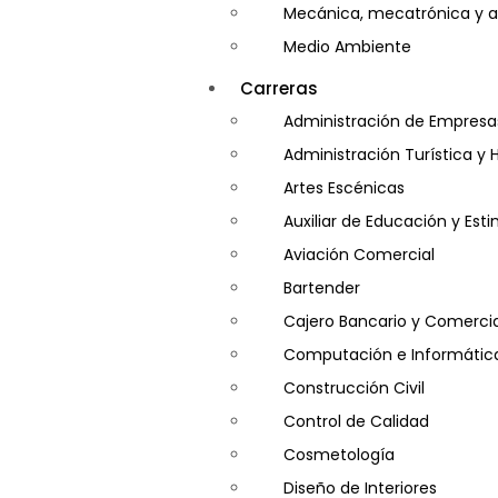
Mecánica, mecatrónica y a
Medio Ambiente
Minería e Hidrocarburos
Carreras
Salud y Psicología
Administración de Empresa
Seguridad
Administración Turística y 
Artes Escénicas
Auxiliar de Educación y Es
Aviación Comercial
Bartender
Cajero Bancario y Comercia
Computación e Informátic
Construcción Civil
Control de Calidad
Cosmetología
Diseño de Interiores