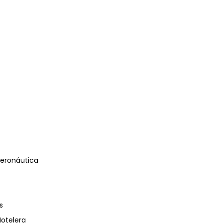
eronáutica
s
Hotelera