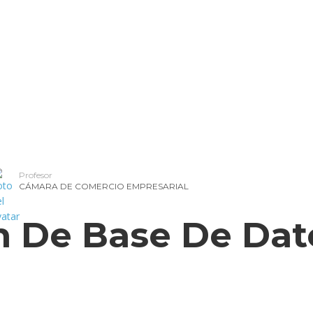
d
ercial
cios Financieros
Profesor
CÁMARA DE COMERCIO EMPRESARIAL
 De Base De Dat