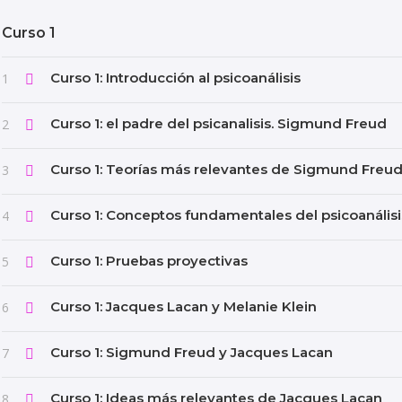
Curso 1
Curso 1: Introducción al psicoanálisis
1
Curso 1: el padre del psicanalisis. Sigmund Freud
2
Curso 1: Teorías más relevantes de Sigmund Freu
3
Curso 1: Conceptos fundamentales del psicoanálisi
4
Curso 1: Pruebas proyectivas
5
Curso 1: Jacques Lacan y Melanie Klein
6
Curso 1: Sigmund Freud y Jacques Lacan
7
Curso 1: Ideas más relevantes de Jacques Lacan
8