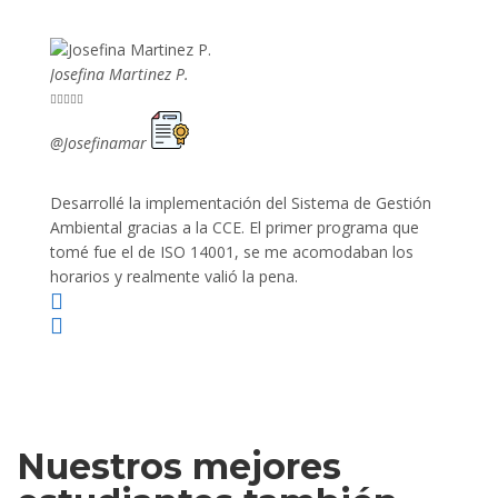
Josefina Martinez P.
Mario P










@Josefinamar
@SiuM
Desarrollé la implementación del Sistema de Gestión
Lleve 
Ambiental gracias a la CCE. El primer programa que
ayudo 
tomé fue el de ISO 14001, se me acomodaban los
gano 
horarios y realmente valió la pena.
Nuestros mejores