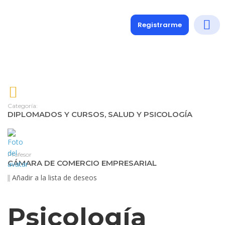
Registrarme
Diplomados
Medio y 
Soporte a
Categoría:
DIPLOMADOS Y CURSOS
,
SALUD Y PSICOLOGÍA
Profesor
CÁMARA DE COMERCIO EMPRESARIAL
Añadir a la lista de deseos
Psicología