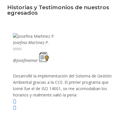
Historias y Testimonios de nuestros
egresados
Josefina Martinez P.
Mario P










@Josefinamar
@SiuM
Desarrollé la implementación del Sistema de Gestión
Lleve 
Ambiental gracias a la CCE. El primer programa que
ayudo 
tomé fue el de ISO 14001, se me acomodaban los
gano 
horarios y realmente valió la pena.