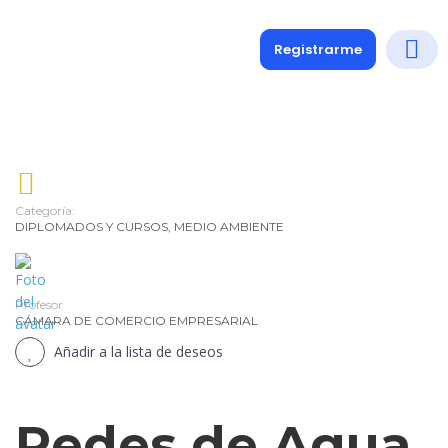
Registrarme
Diplomados
Medio y 
Soporte a
Categoría:
DIPLOMADOS Y CURSOS
,
MEDIO AMBIENTE
Profesor
CÁMARA DE COMERCIO EMPRESARIAL
Añadir a la lista de deseos
Redes de Agua