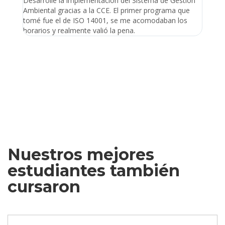
Desarrollé la implementación del Sistema de Gestión
Lleve 
Ambiental gracias a la CCE. El primer programa que
ayudo 
tomé fue el de ISO 14001, se me acomodaban los
gano 
horarios y realmente valió la pena.
Nuestros mejores
estudiantes también
cursaron