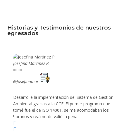
Historias y Testimonios de nuestros
egresados
Josefina Martinez P.
Mario P










@Josefinamar
@SiuM
Desarrollé la implementación del Sistema de Gestión
Lleve 
Ambiental gracias a la CCE. El primer programa que
ayudo 
tomé fue el de ISO 14001, se me acomodaban los
gano 
horarios y realmente valió la pena.