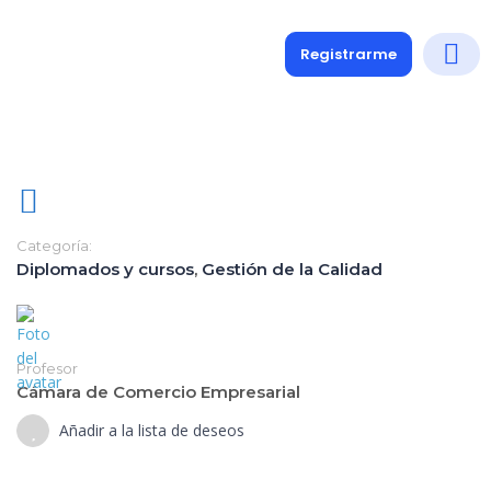
Registrarme
Diplomados
Medio y 
Soporte a
Categoría:
Diplomados y cursos
,
Gestión de la Calidad
Profesor
Cámara de Comercio Empresarial
Añadir a la lista de deseos