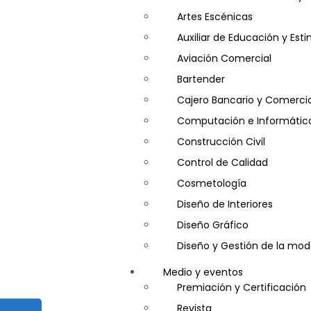
Artes Escénicas
Auxiliar de Educación y Es
Aviación Comercial
Bartender
Cajero Bancario y Comercia
Computación e Informátic
Construcción Civil
Control de Calidad
Cosmetología
Diseño de Interiores
Diseño Gráfico
Diseño y Gestión de la mo
Entrenador Personal y Nutri
Medio y eventos
Gastronomía
Premiación y Certificación
Gestor de Crédito y Cobra
Revista