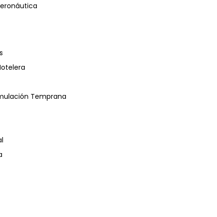
eronáutica
s
Hotelera
timulación Temprana
l
a