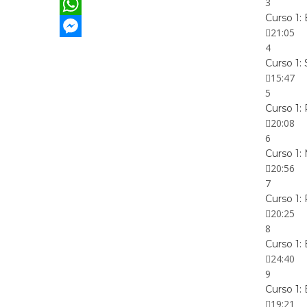
3
Twitter
Curso 1:
WhatsApp
21:05
Messenger
4
Curso 1:
15:47
5
Curso 1
20:08
6
Curso 1:
20:56
7
Curso 1:
20:25
8
Curso 1
24:40
9
Curso 1:
19:21