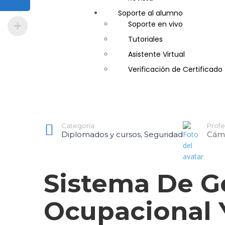
Soporte al alumno
Guía de Turismo
Soporte en vivo
Inglés Americano
Tutoriales
Marketing y Publicidad
Asistente Virtual
Medio Ambiente y Segurida
Verificación de Certificado
Plataforma Bancaria y Com
Secretaria Corporativo
Telemarketing
Ventas de Productos y Servi
Categoría:
Profe
Visitador Médico
Diplomados y cursos
,
Seguridad
Cáma
Sistema De G
Ocupacional 