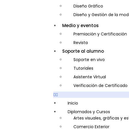
Diseño Gráfico
Diseño y Gestión de la mo
Entrenador Personal y Nutri
Medio y eventos
Gastronomía
Premiación y Certificación
Gestor de Crédito y Cobra
Revista
Guía de Turismo
Soporte al alumno
Inglés Americano
Soporte en vivo
Marketing y Publicidad
Tutoriales
Medio Ambiente y Segurida
Asistente Virtual
Plataforma Bancaria y Com
Verificación de Certificado
Secretaria Corporativo
Telemarketing
Inicio
Ventas de Productos y Servi
Diplomados y Cursos
Artes visuales, gráficas y e
Visitador Médico
Comercio Exterior