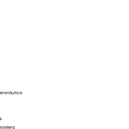
eronáutica
s
Hotelera