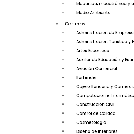
Mecánica, mecatrónica y a
Medio Ambiente
Minería e Hidrocarburos
Carreras
Salud y Psicología
Administración de Empresa
Seguridad
Administración Turística y 
Artes Escénicas
Auxiliar de Educación y Es
Aviación Comercial
Bartender
Cajero Bancario y Comercia
Computación e Informátic
Construcción Civil
Control de Calidad
Cosmetología
Diseño de Interiores