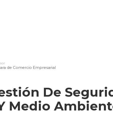
d
ercial
cios Financieros
sor
ra de Comercio Empresarial
estión De Seguri
Y Medio Ambient