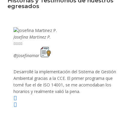
Historias y Testimonios de nuestros
egresados
Josefina Martinez P.
Mario P










@Josefinamar
@SiuM
Desarrollé la implementación del Sistema de Gestión
Lleve 
Ambiental gracias a la CCE. El primer programa que
ayudo 
tomé fue el de ISO 14001, se me acomodaban los
gano 
horarios y realmente valió la pena.