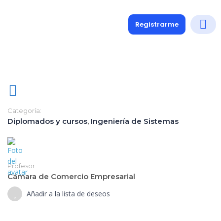
Registrarme
Diplomados
Medio y 
Soporte a
Categoría:
Diplomados y cursos
,
Ingeniería de Sistemas
Profesor
Cámara de Comercio Empresarial
Añadir a la lista de deseos