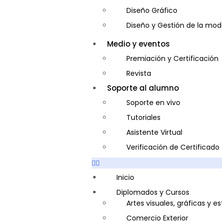
Diseño Gráfico
Diseño y Gestión de la mo
Entrenador Personal y Nutri
Medio y eventos
Gastronomía
Premiación y Certificación
Gestor de Crédito y Cobra
Revista
Guía de Turismo
Soporte al alumno
Inglés Americano
Soporte en vivo
Marketing y Publicidad
Tutoriales
Medio Ambiente y Segurida
Asistente Virtual
Plataforma Bancaria y Com
Verificación de Certificado
Secretaria Corporativo
Telemarketing
Inicio
Ventas de Productos y Servi
Diplomados y Cursos
Artes visuales, gráficas y e
Visitador Médico
Comercio Exterior