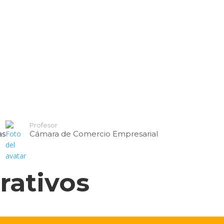
d
ercial
cios Financieros
Profesor
as
Cámara de Comercio Empresarial
rativos