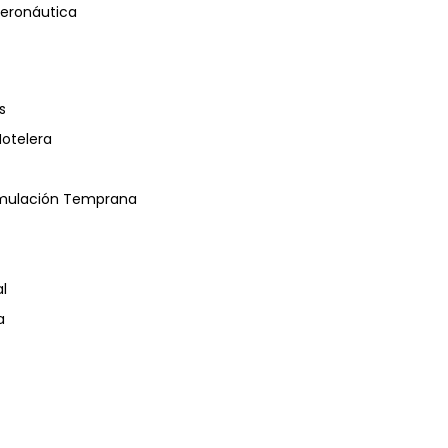
eronáutica
s
Hotelera
timulación Temprana
l
a