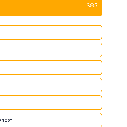
$85
ONES"