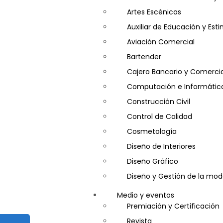
Artes Escénicas
Auxiliar de Educación y Es
Aviación Comercial
Bartender
Cajero Bancario y Comercia
Computación e Informátic
Construcción Civil
Control de Calidad
Cosmetología
Diseño de Interiores
Diseño Gráfico
Diseño y Gestión de la mo
Entrenador Personal y Nutri
Medio y eventos
Gastronomía
Premiación y Certificación
Gestor de Crédito y Cobra
Revista