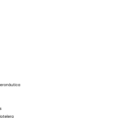
eronáutica
s
Hotelera