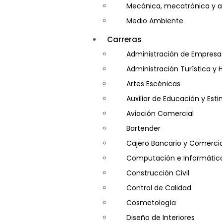
Mecánica, mecatrónica y a
Medio Ambiente
Minería e Hidrocarburos
Carreras
Salud y Psicología
Administración de Empresa
Seguridad
Administración Turística y 
Artes Escénicas
Auxiliar de Educación y Es
Aviación Comercial
Bartender
Cajero Bancario y Comercia
Computación e Informátic
Construcción Civil
Control de Calidad
Cosmetología
Diseño de Interiores