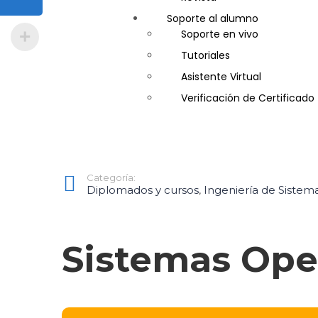
Soporte al alumno
Guía de Turismo
Soporte en vivo
Inglés Americano
Tutoriales
Marketing y Publicidad
Asistente Virtual
Medio Ambiente y Segurida
Verificación de Certificado
Plataforma Bancaria y Com
Secretaria Corporativo
Telemarketing
Ventas de Productos y Servi
Categoría:
Visitador Médico
Diplomados y cursos
,
Ingeniería de Sistem
Sistemas Ope