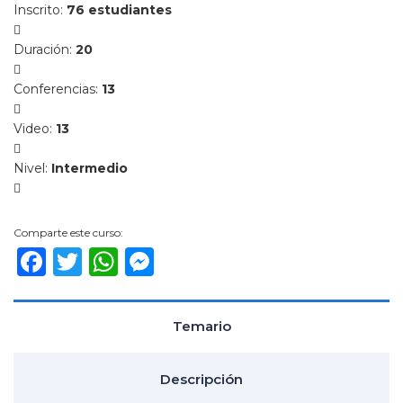
Inscrito
:
76 estudiantes
Am
Duración
:
20
y
Pub
Conferencias
:
13
Video
:
13
Am
y
Nivel
:
Intermedio
Se
Ba
Comparte este curso:
y
Facebook
Twitter
WhatsApp
Messenger
Co
Co
Temario
Descripción
de
Pr