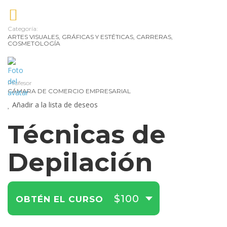
la
mo
Categoría:
ARTES VISUALES, GRÁFICAS Y ESTÉTICAS
,
CARRERAS
,
COSMETOLOGÍA
Pe
y
Nut
De
Profesor
Pe
CÁMARA DE COMERCIO EMPRESARIAL
Tra
Añadir a la lista de deseos
Técnicas de
de
Depilación
Cr
y
Co
$100
OBTÉN EL CURSO
de
Tu