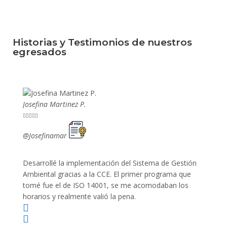
Historias y Testimonios de nuestros
egresados
Josefina Martinez P.
Mario P










@Josefinamar
@SiuM
Desarrollé la implementación del Sistema de Gestión
Lleve 
Ambiental gracias a la CCE. El primer programa que
ayudo 
tomé fue el de ISO 14001, se me acomodaban los
gano 
horarios y realmente valió la pena.