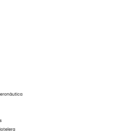
eronáutica
s
Hotelera