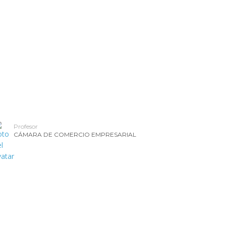
d
ercial
cios Financieros
Profesor
CÁMARA DE COMERCIO EMPRESARIAL