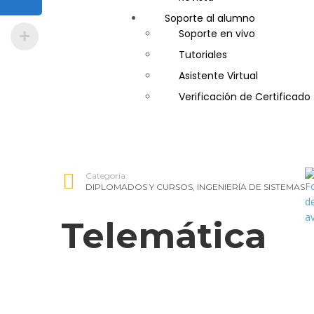
Soporte al alumno
Guía de Turismo
Soporte en vivo
Inglés Americano
Tutoriales
Marketing y Publicidad
Asistente Virtual
Medio Ambiente y Segurida
Verificación de Certificado
Plataforma Bancaria y Com
Secretaria Corporativo
Telemarketing
Ventas de Productos y Servi
Categoría:
Visitador Médico
DIPLOMADOS Y CURSOS
,
INGENIERÍA DE SISTEMAS
Telemática