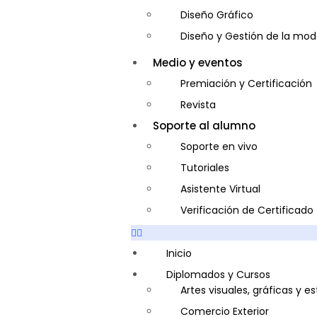
Diseño Gráfico
Diseño y Gestión de la mo
Entrenador Personal y Nutri
Medio y eventos
Gastronomía
Premiación y Certificación
Gestor de Crédito y Cobra
Revista
Guía de Turismo
Soporte al alumno
Inglés Americano
Soporte en vivo
Marketing y Publicidad
Tutoriales
Medio Ambiente y Segurida
Asistente Virtual
Plataforma Bancaria y Com
Verificación de Certificado
Secretaria Corporativo
Telemarketing
Inicio
Ventas de Productos y Servi
Diplomados y Cursos
Artes visuales, gráficas y e
Visitador Médico
Comercio Exterior