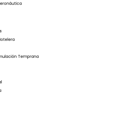
eronáutica
s
Hotelera
timulación Temprana
l
a