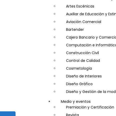
Artes Escénicas
Auxiliar de Educación y Es
Aviación Comercial
Bartender
Cajero Bancario y Comercia
Computación e Informátic
Construcción Civil
Control de Calidad
Cosmetología
Diseño de Interiores
Diseño Gráfico
Diseño y Gestión de la mo
Entrenador Personal y Nutri
Medio y eventos
Gastronomía
Premiación y Certificación
Gestor de Crédito y Cobra
Revista