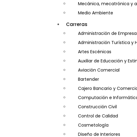
Mecánica, mecatrónica y a
Medio Ambiente
Minería e Hidrocarburos
Carreras
Salud y Psicología
Administración de Empresa
Seguridad
Administración Turística y 
Artes Escénicas
Auxiliar de Educación y Es
Aviación Comercial
Bartender
Cajero Bancario y Comercia
Computación e Informátic
Construcción Civil
Control de Calidad
Cosmetología
Diseño de Interiores