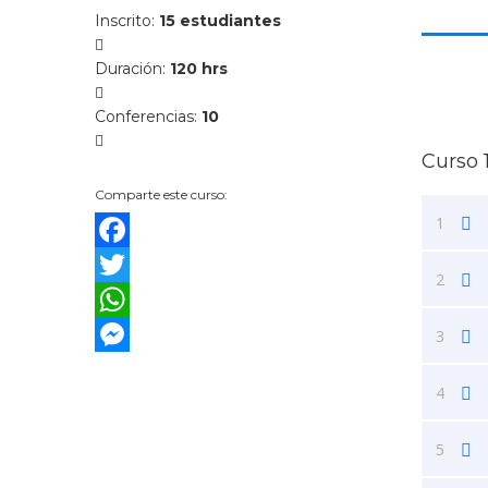
Inscrito
:
15 estudiantes
Duración
:
120 hrs
Conferencias
:
10
Curso 
Comparte este curso:
1
Facebook
2
Twitter
WhatsApp
3
Messenger
4
5