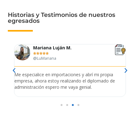
Historias y Testimonios de nuestros
egresados
Mariana Luján M.





@LuMariana
Me especialice en importaciones y abrí mi propia
Con 
ora
empresa, ahora estoy realizando el diplomado de
impl
administración espero me vaya genial.
traba
tiem