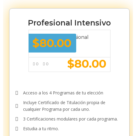
Profesional Intensivo
Membresía Profesional
$
80.00
Intensivo
$
80.00
0
0
VER MÁS
Acceso a los 4 Programas de tu elección
Incluye Certificado de Titulación propia de
cualquier Programa por cada uno.
3 Certificaciones modulares por cada programa.
Estudia a tu ritmo.